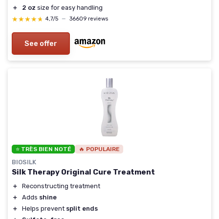
＋
2 oz
size for easy handling
★★★★★
★★★★★
4,7/5
—
36609 reviews
See offer
⭐ TRÈS BIEN NOTÉ
🔥 POPULAIRE
BIOSILK
Silk Therapy Original Cure Treatment
＋
Reconstructing treatment
＋
Adds
shine
＋
Helps prevent
split ends