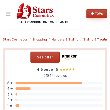
TOPs
BEAUTY WISDOM, ONE SWIPE AWAY
Stars Cosmetics
Shopping
Haircare & Styling
Styling & Treatme
See offer
4,6 out of 5
★★★★★
★★★★★
21864 reviews
5 ★
4 ★
3 ★
2 ★
1 ★