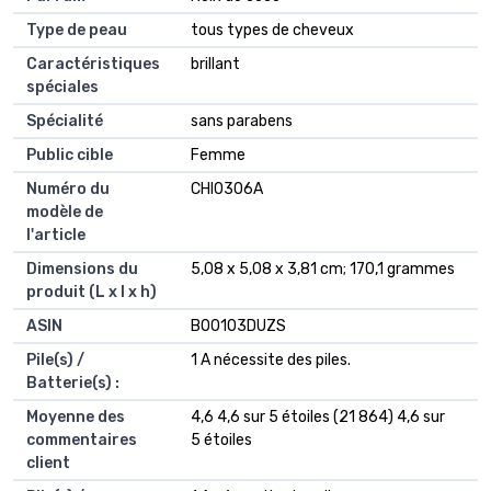
Type de peau
‎tous types de cheveux
Caractéristiques
‎brillant
spéciales
Spécialité
‎sans parabens
Public cible
‎Femme
Numéro du
‎CHI0306A
modèle de
l'article
Dimensions du
‎5,08 x 5,08 x 3,81 cm; 170,1 grammes
produit (L x l x h)
ASIN
‎B00103DUZS
Pile(s) /
1 A nécessite des piles.
Batterie(s) :
Moyenne des
4,6 4,6 sur 5 étoiles (21 864) 4,6 sur
commentaires
5 étoiles
client