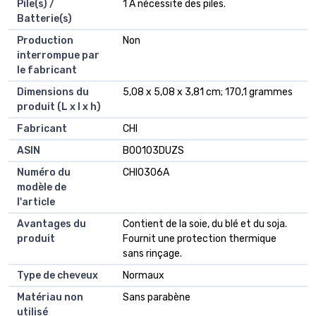
Pile(s) /
1 A nécessite des piles.
Batterie(s)
Production
Non
interrompue par
le fabricant
Dimensions du
5,08 x 5,08 x 3,81 cm; 170,1 grammes
produit (L x l x h)
Fabricant
CHI
ASIN
B00103DUZS
Numéro du
CHI0306A
modèle de
l'article
Avantages du
Contient de la soie, du blé et du soja.
produit
Fournit une protection thermique
sans rinçage.
Type de cheveux
Normaux
Matériau non
Sans parabène
utilisé