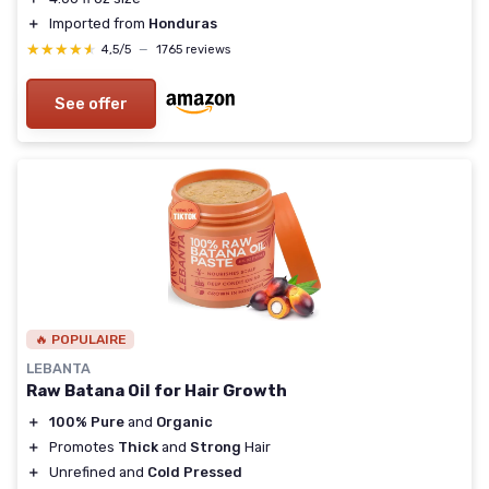
＋
Imported from
Honduras
★★★★★
★★★★★
4,5/5
—
1765 reviews
See offer
🔥 POPULAIRE
LEBANTA
Raw Batana Oil for Hair Growth
＋
100% Pure
and
Organic
＋
Promotes
Thick
and
Strong
Hair
＋
Unrefined and
Cold Pressed