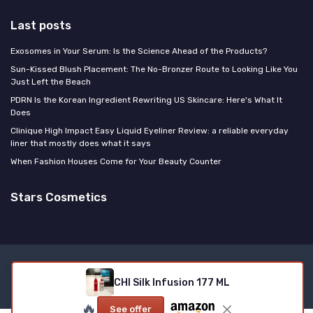
Last posts
Exosomes in Your Serum: Is the Science Ahead of the Products?
Sun-Kissed Blush Placement: The No-Bronzer Route to Looking Like You
Just Left the Beach
PDRN Is the Korean Ingredient Rewriting US Skincare: Here's What It
Does
Clinique High Impact Easy Liquid Eyeliner Review: a reliable everyday
liner that mostly does what it says
When Fashion Houses Come for Your Beauty Counter
Stars Cosmetics
Legal notices
Privacy policy
CHI Silk Infusion 177 ML
© Stars Cosmetics 2026
🔥
See offer