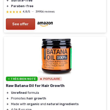
＋
Sulfate-free
＋
Paraben-free
★★★★★
★★★★★
4,8/5
—
39956 reviews
See offer
⭐ TRÈS BIEN NOTÉ
🔥 POPULAIRE
Raw Batana Oil for Hair Growth
＋
Unrefined
formula
＋
Promotes
hair growth
＋
Made with
organic
and
natural ingredients
＋
4.06 fl oz size