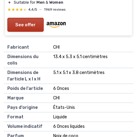
＋
Suitable for
Men
&
Women
★★★★★
★★★★★
4,4/5
—
1969 reviews
See offer
Fabricant
‎CHI
Dimensions du
‎13.4 x 5.3 x 5.1 centimètres
colis
Dimensions de
‎5.1 x 5.1 x 3.8 centimètres
l'article L x l x H
Poids de l'article
‎6 Onces
Marque
‎CHI
Pays d'origine
‎États-Unis
Format
‎Liquide
Volume indicatif
‎6 Onces liquides
Parfum
‎Noix de coco