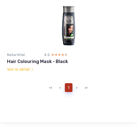
NaturVital
4.5
☆☆☆☆☆
★★★★★
Hair Colouring Mask - Black
Voir le détail
‹‹
‹
1
›
››